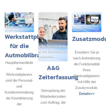
Werkstattplaner
Zusatzmod
für die
Erweitern Sie je
Autmobilbranche
nach Anforderung
Hauptbestandteile
die Funktionalität
A&G
des
Ihres
Werkstattplaners
Zeiterfassung
Werkstattplaners
sind die Personal-
mit Hilfe der
und
Zusatzmodule.
Stempelung der
Kundenverwaltung,
Details>>
Mitarbeiterzeiten
die Koordinierung
zum Auftrag, die
der