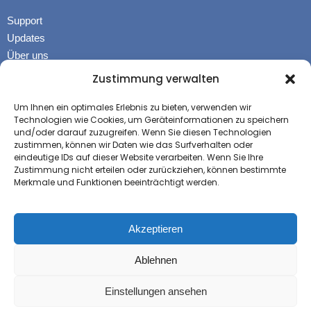
Support
Updates
Über uns
Kontaktformular
Zustimmung verwalten
Um Ihnen ein optimales Erlebnis zu bieten, verwenden wir
Technologien wie Cookies, um Geräteinformationen zu speichern
KONTAKT
und/oder darauf zuzugreifen. Wenn Sie diesen Technologien
A&G Computer
zustimmen, können wir Daten wie das Surfverhalten oder
eindeutige IDs auf dieser Website verarbeiten. Wenn Sie Ihre
Planckstr. 4
Zustimmung nicht erteilen oder zurückziehen, können bestimmte
39104 Magdeburg / Germany
Merkmale und Funktionen beeinträchtigt werden.
Tel.: +49 (0)391-531 38 38
Mail:
info@werkstattplaner.eu
Akzeptieren
Ablehnen
© 2026 A&G Computer
Einstellungen ansehen